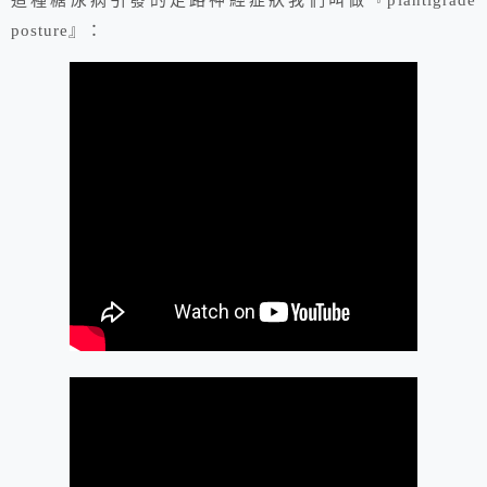
這種糖尿病引發的走路神經症狀我們叫做『plantigrade
posture』：