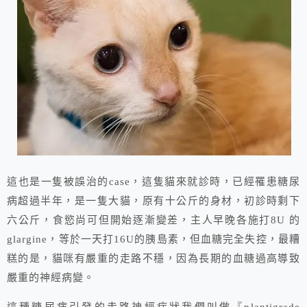
這也是一隻被誤治的case，這隻貓來就診時，已經罹患糖尿
病超過半年，是一隻大貓，原有十公斤的身材，初診時剩下
六公斤，食慾尚可但開始逐漸變差，主人早晚各施打8U 的
glargine，等於一天打16U的胰島素，但血糖完全失控，最糟
糕的是，貓咪有嚴重的走路不穩，因為長期的血糖過高導致
嚴重的神經病變。