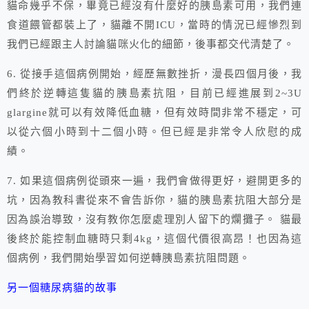
貓命幾乎不保，畢竟已經沒有什麼好的胰島素可用，我們連
食道餵管都裝上了，貓離不開ICU，當時的情況已經慘烈到
我們已經跟主人討論貓咪火化的細節，後事都交代清楚了。
6. 從接手這個病例開始，經歷無數挫折，漫長四個月後，我
們終於逆轉這隻貓的胰島素抗阻，目前已經進展到2~3U
glargine就可以有效降低血糖，但有效時間非常不穩定，可
以從六個小時到十二個小時。但已經是非常令人欣慰的成
績。
7. 如果這個病例從頭來一遍，我們會做得更好，避開更多的
坑，因為教科書從來不會告訴你，貓的胰島素抗阻大部分是
因為誤治導致，沒有教你怎麼處理別人留下的爛攤子。 貓最
後終於能控制血糖時只剩4kg，這個代價很高昂！也因為這
個病例，我們開始學習如何逆轉胰島素抗阻問題。
另一個糖尿病貓的故事