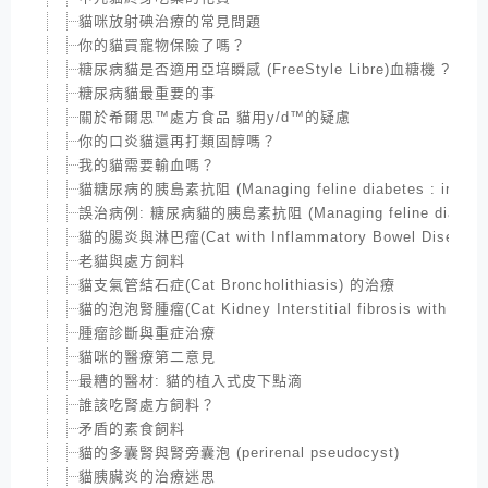
貓咪放射碘治療的常見問題
你的貓買寵物保險了嗎？
糖尿病貓是否適用亞培瞬感 (FreeStyle Libre)血糖機 ?
糖尿病貓最重要的事
關於希爾思™處方食品 貓用y/d™的疑慮
你的口炎貓還再打類固醇嗎？
我的貓需要輸血嗎？
貓糖尿病的胰島素抗阻 (Managing feline diabetes : insulin 
誤治病例: 糖尿病貓的胰島素抗阻 (Managing feline diabetes : i
貓的腸炎與淋巴瘤(Cat with Inflammatory Bowel Disease and
老貓與處方飼料
貓支氣管結石症(Cat Broncholithiasis) 的治療
貓的泡泡腎腫瘤(Cat Kidney Interstitial fibrosis with lymp
腫瘤診斷與重症治療
貓咪的醫療第二意見
最糟的醫材: 貓的植入式皮下點滴
誰該吃腎處方飼料？
矛盾的素食飼料
貓的多囊腎與腎旁囊泡 (perirenal pseudocyst)
貓胰臟炎的治療迷思