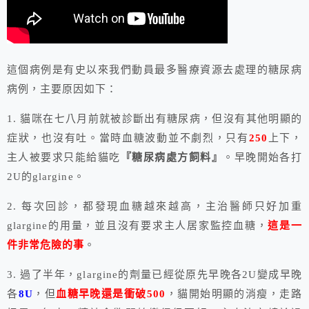
這個病例是有史以來我們動員最多醫療資源去處理的糖尿病
病例，主要原因如下：
1. 貓咪在七八月前就被診斷出有糖尿病，但沒有其他明顯的
症狀，也沒有吐。當時血糖波動並不劇烈，只有
250
上下，
主人被要求只能給貓吃
『糖尿病處方飼料』
。早晚開始各打
2U的glargine。
2. 每次回診，都發現血糖越來越高，主治醫師只好加重
glargine的用量，並且沒有要求主人居家監控血糖，
這是一
件非常危險的事
。
3. 過了半年，glargine的劑量已經從原先早晚各2U變成早晚
各
8U
，但
血糖早晚還是衝破500
，貓開始明顯的消瘦，走路