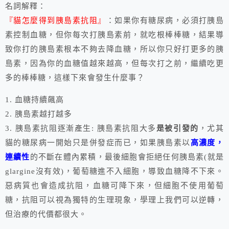
名詞解釋：
『貓怎麼得到胰島素抗阻』
：如果你有糖尿病，必須打胰島
素控制血糖，但你每次打胰島素前，就吃根棒棒糖，結果導
致你打的胰島素根本不夠去降血糖，所以你只好打更多的胰
島素，因為你的血糖值越來越高，但每次打之前，繼續吃更
多的棒棒糖，這樣下來會發生什麼事？
1. 血糖持續飆高
2. 胰島素越打越多
3. 胰島素抗阻逐漸產生: 胰島素抗阻大多
是被引發的
，尤其
貓的糖尿病一開始只是併發症而已，如果胰島素以
高濃度，
連續性
的不斷在體內累積，最後細胞會拒絕任何胰島素(就是
glargine沒有效)，葡萄糖進不入細胞，導致血糖降不下來。
惡病質也會造成抗阻，血糖可降下來，但細胞不使用葡萄
糖，抗阻可以視為獨特的生理現象，學理上我們可以逆轉，
但治療的代價都很大。