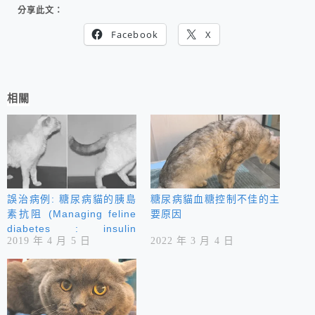
分享此文：
Facebook
X
相關
誤治病例: 糖尿病貓的胰島
糖尿病貓血糖控制不佳的主
素抗阻 (Managing feline
要原因
diabetes : insulin
2019 年 4 月 5 日
2022 年 3 月 4 日
resistance)