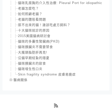
貓咪乳糜胸的介入性治療: Pleural Port for idiopathic Chylot
老貓怎麼吃？
如何照顧老貓？
老貓的體態看問題
尿不出來的貓！誰該吃處方飼料？
十大貓咪就診的原因
2015美國貓病研討會
貓咪的多囊性腎臟病(PKD)
貓咪胰臟炎不需要禁食
大魔頭脂肪肝再見!
公貓早期結紮的隱憂
貓咪胰臟炎的飲食
貓咪增生性口炎
Skin fragility syndrome 皮膚易脆症
醫病關係
RSS