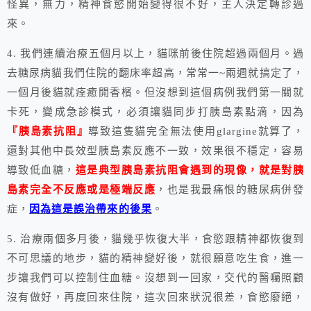
怪異，無力，精神食慾開始變得很不好，主人決定轉診過
來。
4. 我們連續治療五個月以上，貓咪前後住院超過兩個月。過
去糖尿病貓我們住院的翻床率超高，常常一~兩週就搞定了，
一個月後貓就痊癒開香檳。但沒想到這個病例我們第一關就
卡死，變成急診模式，必須讓貓同步打胰島素點滴，因為
『胰島素抗阻』
導致這隻貓完全無法使用glargine就算了，
還對其他中長效型胰島素反應不一致，效果很不穩定，容易
導致低血糖，
這是典型胰島素抗阻會遇到的現像，就是對胰
島素完全不反應或是極端反應
，也是我最痛恨的糖尿病併發
症，
因為這是誤治帶來的後果
。
5. 治療兩個多月後，貓幾乎恢復大半，食慾跟精神都恢復到
不可思議的地步，貓的精神變好後，就很願意吃生食，進一
步讓我們可以控制住血糖。沒想到一回家，交代的醫囑照顧
沒有做好，再度回來住院，這次回來狀況很差，食慾廢絕，