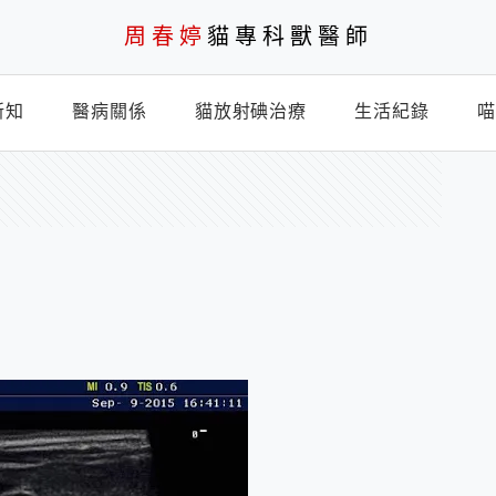
周春婷
貓專科獸醫師
新知
醫病關係
貓放射碘治療
生活紀錄
喵