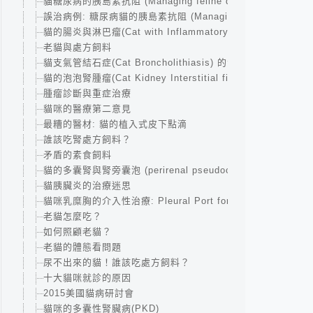
貓糖尿病的胰島素抗阻 (Managing feline diabetes : insulin r
誤治病例: 糖尿病貓的胰島素抗阻 (Managing feline diabetes : in
貓的腸炎與淋巴瘤(Cat with Inflammatory Bowel Disease and 
老貓與處方飼料
貓支氣管結石症(Cat Broncholithiasis) 的治療
貓的泡泡腎腫瘤(Cat Kidney Interstitial fibrosis with lymph
腫瘤診斷與重症治療
貓咪的醫療第二意見
最糟的醫材: 貓的植入式皮下點滴
誰該吃腎處方飼料？
矛盾的素食飼料
貓的多囊腎與腎旁囊泡 (perirenal pseudocyst)
貓胰臟炎的治療迷思
貓咪乳糜胸的介入性治療: Pleural Port for idiopathic Chylotho
老貓怎麼吃？
如何照顧老貓？
老貓的體態看問題
尿不出來的貓！誰該吃處方飼料？
十大貓咪就診的原因
2015美國貓病研討會
貓咪的多囊性腎臟病(PKD)