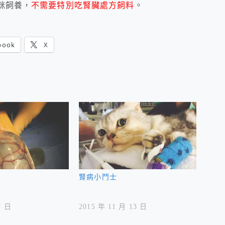
咪飼養，
不需要特別吃腎臟處
方飼料
。
book
X
腎病小鬥士
7 日
2015 年 11 月 13 日