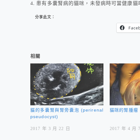
4. 患有多囊腎病的貓咪，未發病時可當健康貓
分享此文：
Face
相關
貓的多囊腎與腎旁囊泡 (perirenal
貓咪的腎腫瘤
pseudocyst)
2017 年 3 月 22 日
2017 年 4 月 