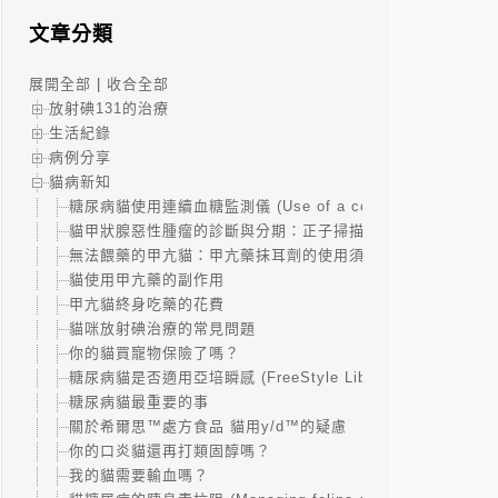
文章分類
展開全部
|
收合全部
放射碘131的治療
生活紀錄
病例分享
貓病新知
糖尿病貓使用連續血糖監測儀 (Use of a continuous glucose monit
貓甲狀腺惡性腫瘤的診斷與分期：正子掃描(PET Scan)與18F
無法餵藥的甲亢貓：甲亢藥抹耳劑的使用須知
貓使用甲亢藥的副作用
甲亢貓終身吃藥的花費
貓咪放射碘治療的常見問題
你的貓買寵物保險了嗎？
糖尿病貓是否適用亞培瞬感 (FreeStyle Libre)血糖機 ?
糖尿病貓最重要的事
關於希爾思™處方食品 貓用y/d™的疑慮
你的口炎貓還再打類固醇嗎？
我的貓需要輸血嗎？