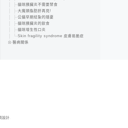
貓咪胰臟炎不需要禁食
大魔頭脂肪肝再見!
公貓早期結紮的隱憂
貓咪胰臟炎的飲食
貓咪增生性口炎
Skin fragility syndrome 皮膚易脆症
醫病關係
師
頁設計
.