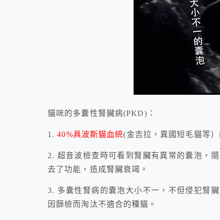
貓咪的多囊性腎臟病(PKD)：
1.
40%具波斯貓血統
(金吉拉，異國短毛貓等
2. 超音波檢查時可看到腎臟有異常的囊泡，
去了功能，造成腎臟衰
竭。
3. 多囊性腎病的囊泡大小不一，不但侵犯腎
因篩檢而淘汰不適合
的種貓。