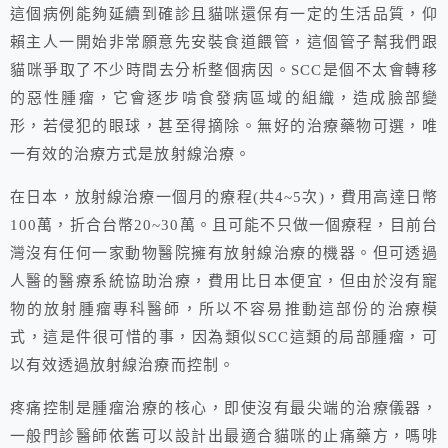
這個病例能夠延續到確診且貓咪還保有一定的生活品質，仰
賴主人一開始非常願意先安裝食道餵管，這個管子幫我們跟
貓咪爭取了不少時間去分析整個病因。SCC是個不太會轉移
的惡性腫瘤，它會逐步啃食發病區域的組織，造成臉部變
形，若侵犯的眼球，甚至得摘除。無好的治療藥物可選，唯
一有效的治療方式是放射線治療。
在日本，放射線治療一個月的療程(共4~5次)，費用高達日幣
100萬，折合台幣20~30萬。且可能不只做一個療程，目前台
灣沒有任何一家動物醫院擁有放射線治療的機器。但可透過
人醫的醫療系統協助治療，費用比日本便宜，但由於沒有寵
物的放射腫瘤專科醫師，所以不容易推動這部份的治療模
式，這是件很可惜的事，因為類似SCC這類的局部腫瘤，可
以有效透過放射線治療而控制。
疼痛控制是腫瘤治療的核心，即使沒有最尖端的治療儀器，
一般門診醫師依舊可以設計出最適合貓咪的止痛藥方，嗎啡