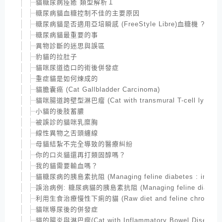
貓糖尿病痊癒 類型解析Ｉ
糖尿病貓血糖控制不佳的主要原因
糖尿病貓是否適用亞培瞬感 (FreeStyle Libre)血糖機 ?
糖尿病貓最重要的事
異物診斷的迷思與誤區
豹貓的拉肚子
貓咪尿道造口的術後併發症
重症貓是如何煉成的
貓膽囊癌 (Cat Gallbladder Carcinoma)
貓咪腸道跨壁型淋巴瘤 (Cat with transmural T-cell lympho
小貓的後肢蓄膿
被誤診的貓咪乳糜胸
線性異物之舌頭纏線
母貓結紮不完全導致的醫療糾紛
你的口炎貓還再打類固醇嗎？
我的貓需要輸血嗎？
貓糖尿病的胰島素抗阻 (Managing feline diabetes : insulin 
誤治病例: 糖尿病貓的胰島素抗阻 (Managing feline diabetes : i
利用生食治療慢性下痢的貓 (Raw diet and feline chronic dia
貓咪導尿後的併發症
貓的腸炎與淋巴瘤(Cat with Inflammatory Bowel Disease and