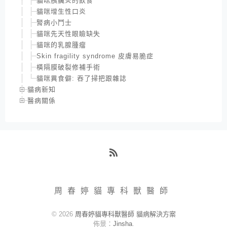
貓咪胰臟炎的飲食
貓咪增生性口炎
腎病小鬥士
貓咪先天性眼瞼缺失
貓咪的乳腺腫瘤
Skin fragility syndrome 皮膚易脆症
橫隔膜破裂修補手術
貓咪異食僻: 吞了掃把跟雜誌
貓病新知
醫病關係
RSS
周春婷貓專科獸醫師
© 2026
周春婷貓專科獸醫師 貓病解決方案
佈景：
Jinsha
.