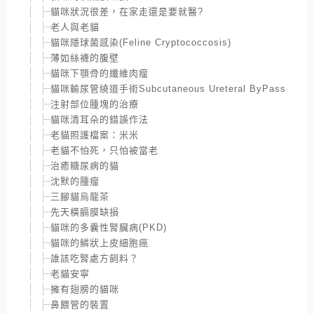
貓咪狀況很差，在家走還是要就醫?
老人與老貓
貓咪隱球菌感染(Feline Cryptococcosis)
薄如絲襪的腹壁
貓咪下顎骨的纖維肉瘤
貓咪輸尿管繞道手術Subcutaneous Ureteral ByPass
注射部位腫塊的治療
貓咪清耳朵的錯誤作法
老貓照護檔案：米米
老貓不怕死，只怕被當老
治癒糖尿病的貓
沈默的腫瘤
三腳貓烏龍茶
先天橫膈膜缺損
貓咪的多囊性腎臟病(PKD)
貓咪的鱗狀上皮細胞癌
誰該吃腎處方飼料？
老貓安寧
擁有翅膀的貓咪
鼻餵管的裝置