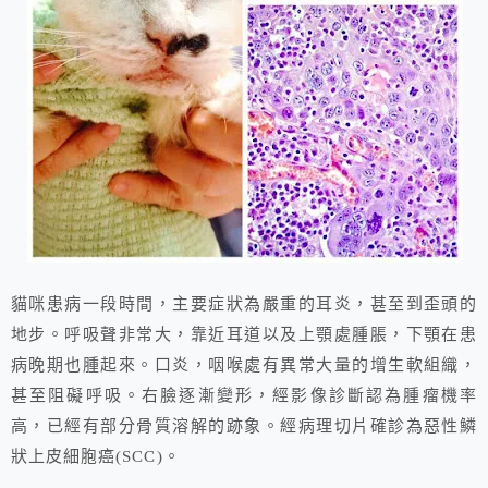
貓咪患病一段時間，主要症狀為嚴重的耳炎，甚至到歪頭的
地步。呼吸聲非常大，靠近耳道以及上顎處腫脹，下顎在患
病晚期也腫起來。口炎，咽喉處有異常大量的增生軟組織，
甚至阻礙呼吸。右臉逐漸變形，經影像診斷認為腫瘤機率
高，已經有部分骨質溶解的跡象。經病理切片確診為惡性鱗
狀上皮細胞癌(SCC)。