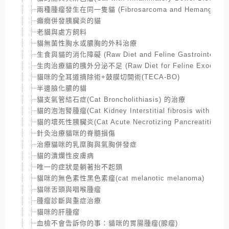
兩種腫瘤發生在同一隻貓 (Fibrosarcoma and Hemangiosarco
癲癇併發胰臟炎的貓
老貓與處方飼料
貓無菌性胸水或膿胸的外科治療
生食與貓的消化障礙 (Raw Diet and Feline Gastrointestinal
生肉治療貓的胰外分泌不足 (Raw Diet for Feline Exocrine panc
貓咪的全耳道摘除術+鼓膜切開術(TECA-BO)
半邊臉化膿的貓
貓支氣管結石症(Cat Broncholithiasis) 的治療
貓的泡泡腎腫瘤(Cat Kidney Interstitial fibrosis with lymp
貓的壞死性胰臟炎(Cat Acute Necrotizing Pancreatitis)
針灸治療貓咪的脊髓損傷
治療貓咪的乳糜胸與氣胸併發症
貓的潰爛性皮膚病
唯一的症狀是躺著抬不起頭
貓咪的無色素性黑色素瘤(cat melanotic melanoma)
貓咪舌頭與咽喉腫瘤
腫瘤診斷與重症治療
貓咪的肝腫瘤
血檢不會告訴你的事：貓咪的胃腸腫瘤(腺瘤)