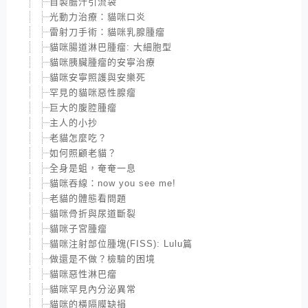
自製膽汁引流袋
光動力治療：貓咪口炎
雷射刀手術：貓咪乳腺腫瘤
貓咪腸道淋巴腫瘤: 大細胞型
貓咪胰臟腫瘤的安寧治療
貓咪安寧照護與安樂死
罕見的貓咪惡性腺瘤
巨大的腹腔腫瘤
主人的小抄
老貓怎麼吃？
如何照顧老貓？
全身是蛆，奄奄一息
貓咪吞線：now you see me!
老貓的體態看問題
貓咪骨折與尿道斷裂
貓咪子宮腫瘤
貓咪注射部位腫塊(FISS): Lulu篇
做還是不做？檢驗的困境
貓咪惡性淋巴瘤
貓咪罕見內分泌異常
貓咪的橫隔膜缺損