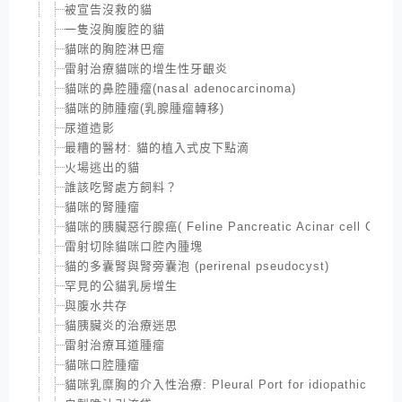
被宣告沒救的貓
一隻沒胸腹腔的貓
貓咪的胸腔淋巴瘤
雷射治療貓咪的增生性牙齦炎
貓咪的鼻腔腫瘤(nasal adenocarcinoma)
貓咪的肺腫瘤(乳腺腫瘤轉移)
尿道造影
最糟的醫材: 貓的植入式皮下點滴
火場逃出的貓
誰該吃腎處方飼料？
貓咪的腎腫瘤
貓咪的胰臟惡行腺癌( Feline Pancreatic Acinar cell Carci
雷射切除貓咪口腔內腫塊
貓的多囊腎與腎旁囊泡 (perirenal pseudocyst)
罕見的公貓乳房增生
與腹水共存
貓胰臟炎的治療迷思
雷射治療耳道腫瘤
貓咪口腔腫瘤
貓咪乳糜胸的介入性治療: Pleural Port for idiopathic Chylot