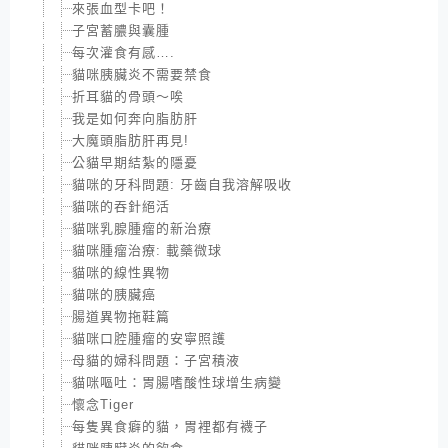
來張血型卡吧！
子宮蓄膿與囊腫
每次灌食有感….
貓咪胰臟炎不需要禁食
折耳貓的骨頭～唉
我是如何奔向脂肪肝
大魔頭脂肪肝再見!
公貓早期結紮的隱憂
貓咪的牙科問題: 牙齒自我溶解吸收
貓咪的吞針絕活
貓咪乳腺腫瘤的新治療
貓咪腫瘤治療: 載藥微球
貓咪的線性異物
貓咪的胰臟癌
腸道異物拖鞋篇
貓咪口腔腫瘤的安寧照護
母貓的婦科問題：子宮積液
貓咪嘔吐：胃腸嗜酸性球增生病變
懷念Tiger
每隻異食癖的貓，胃裡都有襪子