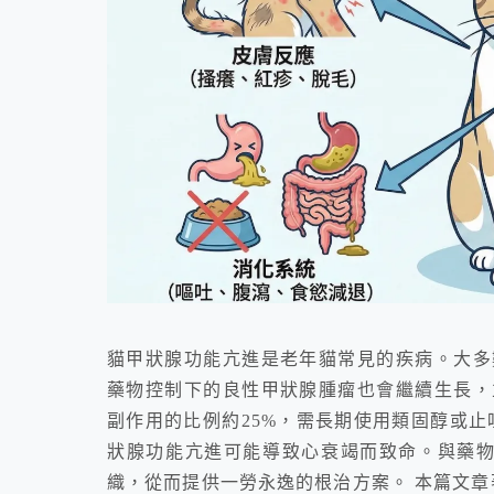
貓甲狀腺功能亢進是老年貓常見的疾病。大多
藥物控制下的良性甲狀腺腫瘤也會繼續生長，
副作用的比例約25%，需長期使用類固醇或止
狀腺功能亢進可能導致心衰竭而致命。與藥物相
織，從而提供一勞永逸的根治方案。 本篇文章著