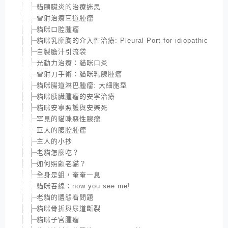
貓胰臟炎的治療迷思
雷射治療耳道腫瘤
貓咪口腔腫瘤
貓咪乳糜胸的介入性治療: Pleural Port for idiopathic Chylot
自製膽汁引流袋
光動力治療：貓咪口炎
雷射刀手術：貓咪乳腺腫瘤
貓咪腸道淋巴腫瘤: 大細胞型
貓咪胰臟腫瘤的安寧治療
貓咪安寧照護與安樂死
罕見的貓咪惡性腺瘤
巨大的腹腔腫瘤
主人的小抄
老貓怎麼吃？
如何照顧老貓？
全身是蛆，奄奄一息
貓咪吞線：now you see me!
老貓的體態看問題
貓咪骨折與尿道斷裂
貓咪子宮腫瘤