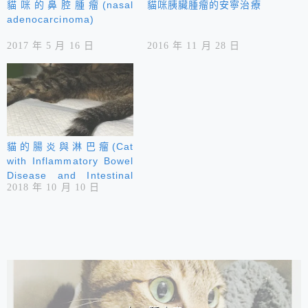
貓咪的鼻腔腫瘤(nasal
貓咪胰臟腫瘤的安寧治療
adenocarcinoma)
2017 年 5 月 16 日
2016 年 11 月 28 日
貓的腸炎與淋巴瘤(Cat
with Inflammatory Bowel
Disease and Intestinal
2018 年 10 月 10 日
Small Cell Lymphoma )
相連文章