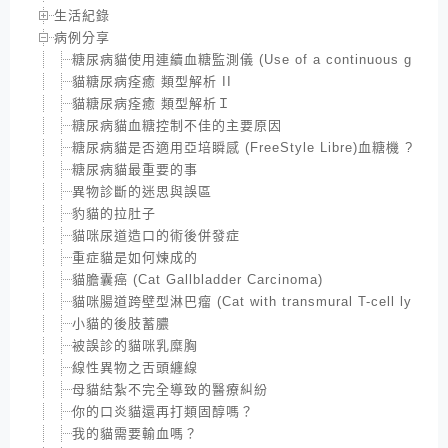
生活紀錄
病例分享
糖尿病貓使用連續血糖監測儀 (Use of a continuous glucose moni
貓糖尿病痊癒 類型解析 II
貓糖尿病痊癒 類型解析Ｉ
糖尿病貓血糖控制不佳的主要原因
糖尿病貓是否適用亞培瞬感 (FreeStyle Libre)血糖機 ?
糖尿病貓最重要的事
異物診斷的迷思與誤區
豹貓的拉肚子
貓咪尿道造口的術後併發症
重症貓是如何煉成的
貓膽囊癌 (Cat Gallbladder Carcinoma)
貓咪腸道跨壁型淋巴瘤 (Cat with transmural T-cell lympho
小貓的後肢蓄膿
被誤診的貓咪乳糜胸
線性異物之舌頭纏線
母貓結紮不完全導致的醫療糾紛
你的口炎貓還再打類固醇嗎？
我的貓需要輸血嗎？