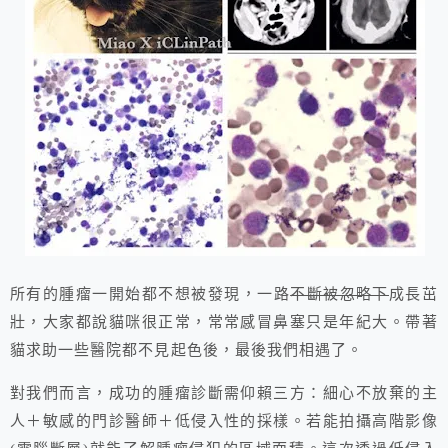
所有的腫瘤一開始都不想被發現，一路
不斷被忽略下
成長茁
壯
，大家都說貓咪很正常，常常感冒鼻塞只是年紀大。帶著
貓求助一些醫院都不見起色後，最後我們相遇了。
對我們而言，成功的腫瘤診斷需仰賴三方：細心不放棄的主
人＋敏感的門診醫師＋低侵入性的採樣。若能拍攝高階影像