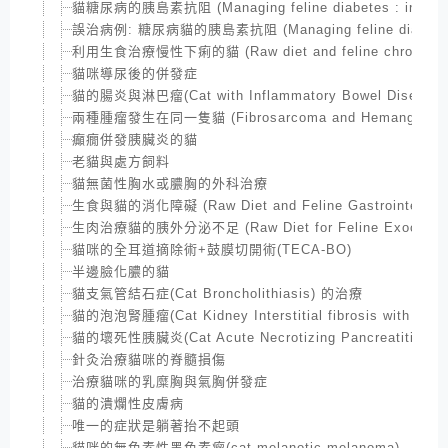
貓糖尿病的胰島素抗阻 (Managing feline diabetes : insulin 
誤治病例: 糖尿病貓的胰島素抗阻 (Managing feline diabetes : i
利用生食治療慢性下痢的貓 (Raw diet and feline chronic dia
貓咪導尿後的併發症
貓的腸炎與淋巴瘤(Cat with Inflammatory Bowel Disease and
兩種腫瘤發生在同一隻貓 (Fibrosarcoma and Hemangiosarco
癲癇併發胰臟炎的貓
老貓與處方飼料
貓無菌性胸水或膿胸的外科治療
生食與貓的消化障礙 (Raw Diet and Feline Gastrointestinal
生肉治療貓的胰外分泌不足 (Raw Diet for Feline Exocrine panc
貓咪的全耳道摘除術+鼓膜切開術(TECA-BO)
半邊臉化膿的貓
貓支氣管結石症(Cat Broncholithiasis) 的治療
貓的泡泡腎腫瘤(Cat Kidney Interstitial fibrosis with lymp
貓的壞死性胰臟炎(Cat Acute Necrotizing Pancreatitis)
針灸治療貓咪的脊髓損傷
治療貓咪的乳糜胸與氣胸併發症
貓的潰爛性皮膚病
唯一的症狀是躺著抬不起頭
貓咪的無色素性黑色素瘤(cat melanotic melanoma)