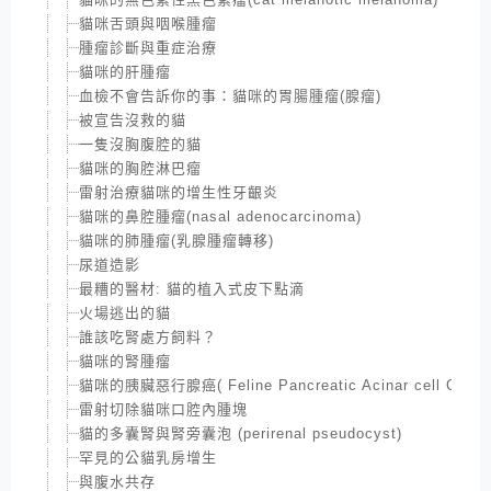
貓咪舌頭與咽喉腫瘤
腫瘤診斷與重症治療
貓咪的肝腫瘤
血檢不會告訴你的事：貓咪的胃腸腫瘤(腺瘤)
被宣告沒救的貓
一隻沒胸腹腔的貓
貓咪的胸腔淋巴瘤
雷射治療貓咪的增生性牙齦炎
貓咪的鼻腔腫瘤(nasal adenocarcinoma)
貓咪的肺腫瘤(乳腺腫瘤轉移)
尿道造影
最糟的醫材: 貓的植入式皮下點滴
火場逃出的貓
誰該吃腎處方飼料？
貓咪的腎腫瘤
貓咪的胰臟惡行腺癌( Feline Pancreatic Acinar cell Carci
雷射切除貓咪口腔內腫塊
貓的多囊腎與腎旁囊泡 (perirenal pseudocyst)
罕見的公貓乳房增生
與腹水共存