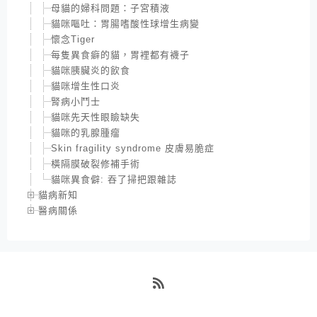
母貓的婦科問題：子宮積液
貓咪嘔吐：胃腸嗜酸性球增生病變
懷念Tiger
每隻異食癖的貓，胃裡都有襪子
貓咪胰臟炎的飲食
貓咪增生性口炎
腎病小鬥士
貓咪先天性眼瞼缺失
貓咪的乳腺腫瘤
Skin fragility syndrome 皮膚易脆症
橫隔膜破裂修補手術
貓咪異食僻: 吞了掃把跟雜誌
貓病新知
醫病關係
RSS