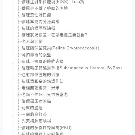
貓咪注射部位腫塊(FISS): Lulu篇
做還是不做？檢驗的困境
貓咪惡性淋巴瘤
貓咪罕見內分泌異常
貓咪的橫隔膜缺損
貓咪狀況很差，在家走還是要就醫?
老人與老貓
貓咪隱球菌感染(Feline Cryptococcosis)
薄如絲襪的腹壁
貓咪下顎骨的纖維肉瘤
貓咪輸尿管繞道手術Subcutaneous Ureteral ByPass
注射部位腫塊的治療
貓咪清耳朵的錯誤作法
老貓照護檔案：米米
老貓不怕死，只怕被當老
治癒糖尿病的貓
沈默的腫瘤
三腳貓烏龍茶
先天橫膈膜缺損
貓咪的多囊性腎臟病(PKD)
貓咪的鱗狀上皮細胞癌