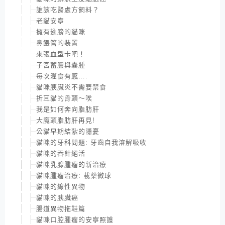
誰該吃腎處方飼料？
老貓安寧
擁有翅膀的貓咪
鼻餵管的裝置
來張血型卡吧！
子宮蓄膿與囊腫
每次灌食有感….
貓咪胰臟炎不需要禁食
折耳貓的骨頭～唉
我是如何奔向脂肪肝
大魔頭脂肪肝再見!
公貓早期結紮的隱憂
貓咪的牙科問題: 牙齒自我溶解吸收
貓咪的吞針絕活
貓咪乳腺腫瘤的新治療
貓咪腫瘤治療: 載藥微球
貓咪的線性異物
貓咪的胰臟癌
腸道異物拖鞋篇
貓咪口腔腫瘤的安寧照護