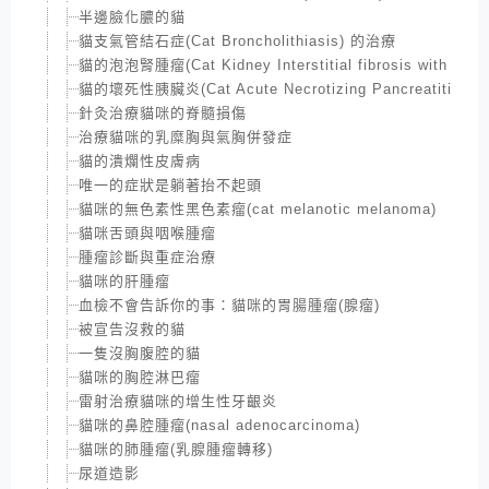
半邊臉化膿的貓
貓支氣管結石症(Cat Broncholithiasis) 的治療
貓的泡泡腎腫瘤(Cat Kidney Interstitial fibrosis with lymp
貓的壞死性胰臟炎(Cat Acute Necrotizing Pancreatitis)
針灸治療貓咪的脊髓損傷
治療貓咪的乳糜胸與氣胸併發症
貓的潰爛性皮膚病
唯一的症狀是躺著抬不起頭
貓咪的無色素性黑色素瘤(cat melanotic melanoma)
貓咪舌頭與咽喉腫瘤
腫瘤診斷與重症治療
貓咪的肝腫瘤
血檢不會告訴你的事：貓咪的胃腸腫瘤(腺瘤)
被宣告沒救的貓
一隻沒胸腹腔的貓
貓咪的胸腔淋巴瘤
雷射治療貓咪的增生性牙齦炎
貓咪的鼻腔腫瘤(nasal adenocarcinoma)
貓咪的肺腫瘤(乳腺腫瘤轉移)
尿道造影