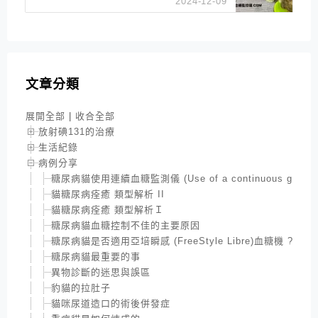
2024-12-09
文章分類
展開全部
|
收合全部
放射碘131的治療
生活紀錄
病例分享
糖尿病貓使用連續血糖監測儀 (Use of a continuous glucose moni
貓糖尿病痊癒 類型解析 II
貓糖尿病痊癒 類型解析Ｉ
糖尿病貓血糖控制不佳的主要原因
糖尿病貓是否適用亞培瞬感 (FreeStyle Libre)血糖機 ?
糖尿病貓最重要的事
異物診斷的迷思與誤區
豹貓的拉肚子
貓咪尿道造口的術後併發症