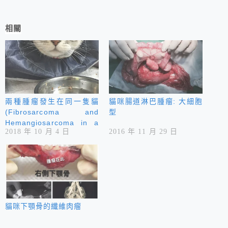
相關
兩種腫瘤發生在同一隻貓
貓咪腸道淋巴腫瘤: 大細胞
(Fibrosarcoma and
型
Hemangiosarcoma in a
2018 年 10 月 4 日
2016 年 11 月 29 日
cat)
貓咪下顎骨的纖維肉瘤