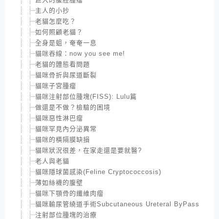
主人的小抄
老貓怎麼吃？
如何照顧老貓？
全身是蛆，奄奄一息
貓咪吞線：now you see me!
老貓的體態看問題
貓咪骨折與尿道斷裂
貓咪子宮腫瘤
貓咪注射部位腫塊(FISS): Lulu篇
做還是不做？檢驗的困境
貓咪惡性淋巴瘤
貓咪罕見內分泌異常
貓咪的橫隔膜缺損
貓咪狀況很差，在家走還是要就醫?
老人與老貓
貓咪隱球菌感染(Feline Cryptococcosis)
薄如絲襪的腹壁
貓咪下顎骨的纖維肉瘤
貓咪輸尿管繞道手術Subcutaneous Ureteral ByPass
注射部位腫塊的治療