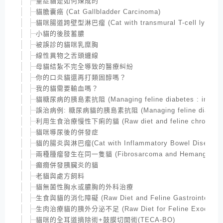
重症貓是如何煉成的
貓膽囊癌 (Cat Gallbladder Carcinoma)
貓咪腸道跨壁型淋巴瘤 (Cat with transmural T-cell lympho
小貓的後肢蓄膿
被誤診的貓咪乳糜胸
線性異物之舌頭纏線
母貓結紮不完全導致的醫療糾紛
你的口炎貓還再打類固醇嗎？
我的貓需要輸血嗎？
貓糖尿病的胰島素抗阻 (Managing feline diabetes : insulin 
誤治病例: 糖尿病貓的胰島素抗阻 (Managing feline diabetes : i
利用生食治療慢性下痢的貓 (Raw diet and feline chronic dia
貓咪導尿後的併發症
貓的腸炎與淋巴瘤(Cat with Inflammatory Bowel Disease and
兩種腫瘤發生在同一隻貓 (Fibrosarcoma and Hemangiosarco
癲癇併發胰臟炎的貓
老貓與處方飼料
貓無菌性胸水或膿胸的外科治療
生食與貓的消化障礙 (Raw Diet and Feline Gastrointestinal
生肉治療貓的胰外分泌不足 (Raw Diet for Feline Exocrine panc
貓咪的全耳道摘除術+鼓膜切開術(TECA-BO)