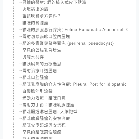
最糟的醫材: 貓的植入式皮下點滴
火場逃出的貓
誰該吃腎處方飼料？
貓咪的腎腫瘤
貓咪的胰臟惡行腺癌( Feline Pancreatic Acinar cell Carci
雷射切除貓咪口腔內腫塊
貓的多囊腎與腎旁囊泡 (perirenal pseudocyst)
罕見的公貓乳房增生
與腹水共存
貓胰臟炎的治療迷思
雷射治療耳道腫瘤
貓咪口腔腫瘤
貓咪乳糜胸的介入性治療: Pleural Port for idiopathic Chylot
自製膽汁引流袋
光動力治療：貓咪口炎
雷射刀手術：貓咪乳腺腫瘤
貓咪腸道淋巴腫瘤: 大細胞型
貓咪胰臟腫瘤的安寧治療
貓咪安寧照護與安樂死
罕見的貓咪惡性腺瘤
巨大的腹腔腫瘤