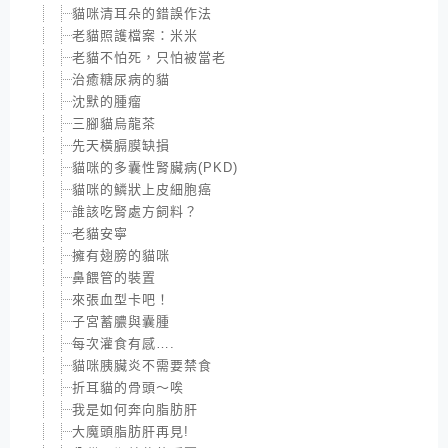
貓咪清耳朵的錯誤作法
老貓照護檔案：米米
老貓不怕死，只怕被當老
治癒糖尿病的貓
沈默的腫瘤
三腳貓烏龍茶
先天橫膈膜缺損
貓咪的多囊性腎臟病(PKD)
貓咪的鱗狀上皮細胞癌
誰該吃腎處方飼料？
老貓安寧
擁有翅膀的貓咪
鼻餵管的裝置
來張血型卡吧！
子宮蓄膿與囊腫
每次灌食有感….
貓咪胰臟炎不需要禁食
折耳貓的骨頭～唉
我是如何奔向脂肪肝
大魔頭脂肪肝再見!