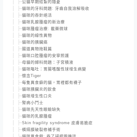
公貓早期結紮的隱憂
貓咪的牙科問題: 牙齒自我溶解吸收
貓咪的吞針絕活
貓咪乳腺腫瘤的新治療
貓咪腫瘤治療: 載藥微球
貓咪的線性異物
貓咪的胰臟癌
腸道異物拖鞋篇
貓咪口腔腫瘤的安寧照護
母貓的婦科問題：子宮積液
貓咪嘔吐：胃腸嗜酸性球增生病變
懷念Tiger
每隻異食癖的貓，胃裡都有襪子
貓咪胰臟炎的飲食
貓咪增生性口炎
腎病小鬥士
貓咪先天性眼瞼缺失
貓咪的乳腺腫瘤
Skin fragility syndrome 皮膚易脆症
橫隔膜破裂修補手術
貓咪異食僻: 吞了掃把跟雜誌