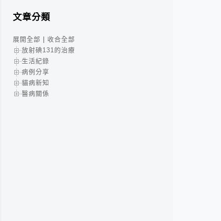
文章分類
展開全部
|
收合全部
放射碘131的治療
生活紀錄
病例分享
貓病新知
醫病關係