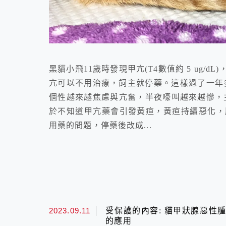
黑貓小飛11歲時發現甲亢(T4數值約 5 ug
亢可以不用治療，飼主就停藥。這樣過了一年多(T
個性越來越焦慮與亢奮，半夜嚎叫越來越慘，
於不知道甲亢藥會引發黃疸，黃疸持續惡化，
用藥的問題，停藥後改成...
2023.09.11
受保護的內容: 貓甲狀腺惡性腫瘤的
的應用