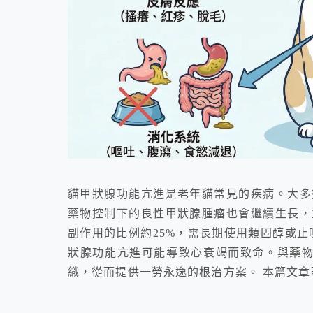
貓甲狀腺功能亢進是老年貓常見的疾病。大多
藥物控制下的良性甲狀腺腫瘤也會繼續生長，
副作用的比例約25%，需長期使用類固醇或止
狀腺功能亢進可能導致心衰竭而致命。與藥物相
織，從而提供一勞永逸的根治方案。 本篇文章著