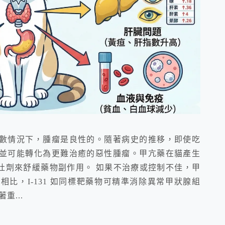
數情況下，腫瘤是良性的。隨著病史的推移，即使吃
並可能轉化為更難治癒的惡性腫瘤。甲亢藥在貓產生
吐劑來舒緩藥物副作用。 如果不治療或控制不佳，甲
比，I-131 如同標靶藥物可精準消除異常甲狀腺組
重...