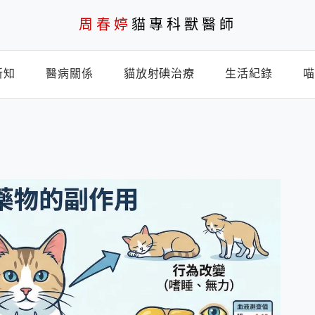
周春婷
貓專科獸醫師
新知
醫病關係
貓放射碘治療
生活紀錄
喵