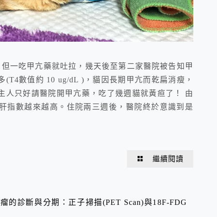
/dL)，但一吃甲亢藥就吐拉，幾天後至第二家醫院被告知甲
4數值約 10 ug/dL )，貓因長期甲亢而乾扁消瘦，
主人只好請醫院開甲亢藥，吃了幾週貓就黃疸了！ 由
肝指數越來越高。住院兩三週後，醫院終於意識到是
繼續閱讀
診斷與分期：正子掃描(PET Scan)與18F-FDG