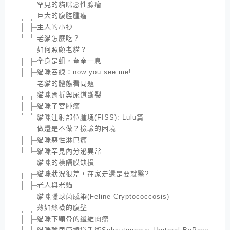
罕見的貓咪惡性腺瘤
巨大的腹腔腫瘤
主人的小抄
老貓怎麼吃？
如何照顧老貓？
全身是蛆，奄奄一息
貓咪吞線：now you see me!
老貓的體態看問題
貓咪骨折與尿道斷裂
貓咪子宮腫瘤
貓咪注射部位腫塊(FISS): Lulu篇
做還是不做？檢驗的困境
貓咪惡性淋巴瘤
貓咪罕見內分泌異常
貓咪的橫隔膜缺損
貓咪狀況很差，在家走還是要就醫?
老人與老貓
貓咪隱球菌感染(Feline Cryptococcosis)
薄如絲襪的腹壁
貓咪下顎骨的纖維肉瘤