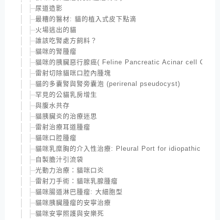
尿道造影
最糟的醫材: 貓的植入式皮下點滴
火場逃出的貓
誰該吃腎處方飼料？
貓咪的腎腫瘤
貓咪的胰臟惡行腺癌( Feline Pancreatic Acinar cell Carci
雷射切除貓咪口腔內腫塊
貓的多囊腎與腎旁囊泡 (perirenal pseudocyst)
罕見的公貓乳房增生
與腹水共存
貓胰臟炎的治療迷思
雷射治療耳道腫瘤
貓咪口腔腫瘤
貓咪乳糜胸的介入性治療: Pleural Port for idiopathic Chylot
自製膽汁引流袋
光動力治療：貓咪口炎
雷射刀手術：貓咪乳腺腫瘤
貓咪腸道淋巴腫瘤: 大細胞型
貓咪胰臟腫瘤的安寧治療
貓咪安寧照護與安樂死