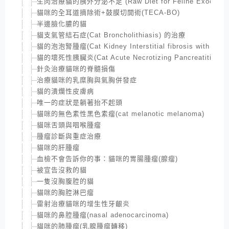
生肉治療貓的胰外分泌不足 (Raw Diet for Feline Exocrine panc
貓咪的全耳道摘除術+鼓膜切開術(TECA-BO)
半邊臉化膿的貓
貓支氣管結石症(Cat Broncholithiasis) 的治療
貓的泡泡腎腫瘤(Cat Kidney Interstitial fibrosis with lymp
貓的壞死性胰臟炎(Cat Acute Necrotizing Pancreatitis)
針灸治療貓咪的脊髓損傷
治療貓咪的乳糜胸與氣胸併發症
貓的潰爛性皮膚病
唯一的症狀是躺著抬不起頭
貓咪的無色素性黑色素瘤(cat melanotic melanoma)
貓咪舌頭與咽喉腫瘤
腫瘤診斷與重症治療
貓咪的肝腫瘤
血檢不會告訴你的事：貓咪的胃腸腫瘤(腺瘤)
被宣告沒救的貓
一隻沒胸腹腔的貓
貓咪的胸腔淋巴瘤
雷射治療貓咪的增生性牙齦炎
貓咪的鼻腔腫瘤(nasal adenocarcinoma)
貓咪的肺腫瘤(乳腺腫瘤轉移)