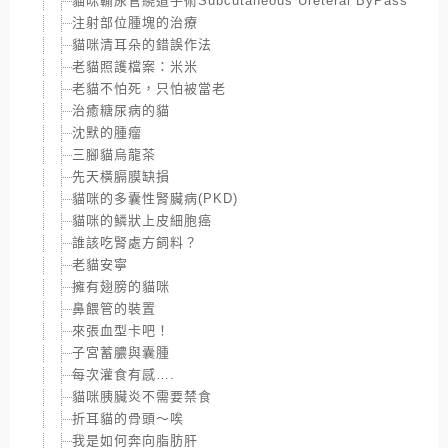
貓咪輸尿管繞道手術Subcutaneous Ureteral ByPass
注射部位腫塊的治療
貓咪清耳朵的錯誤作法
老貓照護檔案：米米
老貓不怕死，只怕被當老
治癒糖尿病的貓
沈默的腫瘤
三腳貓烏龍茶
先天橫膈膜缺損
貓咪的多囊性腎臟病(PKD)
貓咪的鱗狀上皮細胞癌
誰該吃腎處方飼料？
老貓安寧
擁有翅膀的貓咪
鼻餵管的裝置
來張血型卡吧！
子宮蓄膿與囊腫
每次灌食有感….
貓咪胰臟炎不需要禁食
折耳貓的骨頭～唉
我是如何奔向脂肪肝