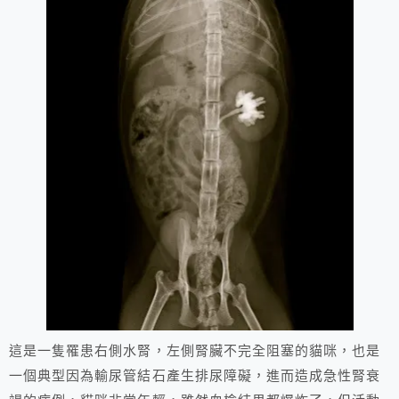
這是一隻罹患右側水腎，左側腎臟不完全阻塞的貓咪，也是
一個典型因為輸尿管結石產生排尿障礙，進而造成急性腎衰