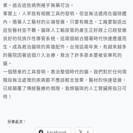
果。過去這些病例幾乎無藥可治。
事實上，人早就有相關工具的發明，但並無法適用在貓咪體
內，隨著人工醫材的尖端發展，只要有概念，工廠要製造出
這些醫材並不難。貓咪人工輸尿管的產生正好趕上已經發展
良好的低排斥性導管系統，這兩個組合隨著時代快速應運而
生，成為救治貓咪的英雄配件。台灣這兩年來，有越來越多
的醫院因著這個介入治療，救治了許多原本要被安樂死的
貓。
一個簡單的工具發明，救治整個時代的貓。我們對於任何現
階段無法處理的疾病都不應該輕言放棄，醫材的快速發展，
已經顛覆了傳統醫療的侷限，我想貓咪的人工腎臟將指日可
待！
分享此文：
Facebook
X