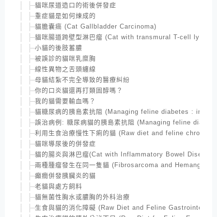
貓咪尿道造口的術後併發症
重症貓是如何煉成的
貓膽囊癌 (Cat Gallbladder Carcinoma)
貓咪腸道跨壁型淋巴瘤 (Cat with transmural T-cell lympho
小貓的後肢蓄膿
被誤診的貓咪乳糜胸
線性異物之舌頭纏線
母貓結紮不完全導致的醫療糾紛
你的口炎貓還再打類固醇嗎？
我的貓需要輸血嗎？
貓糖尿病的胰島素抗阻 (Managing feline diabetes : insulin 
誤治病例: 糖尿病貓的胰島素抗阻 (Managing feline diabetes : i
利用生食治療慢性下痢的貓 (Raw diet and feline chronic dia
貓咪導尿後的併發症
貓的腸炎與淋巴瘤(Cat with Inflammatory Bowel Disease and
兩種腫瘤發生在同一隻貓 (Fibrosarcoma and Hemangiosarco
癲癇併發胰臟炎的貓
老貓與處方飼料
貓無菌性胸水或膿胸的外科治療
生食與貓的消化障礙 (Raw Diet and Feline Gastrointestinal