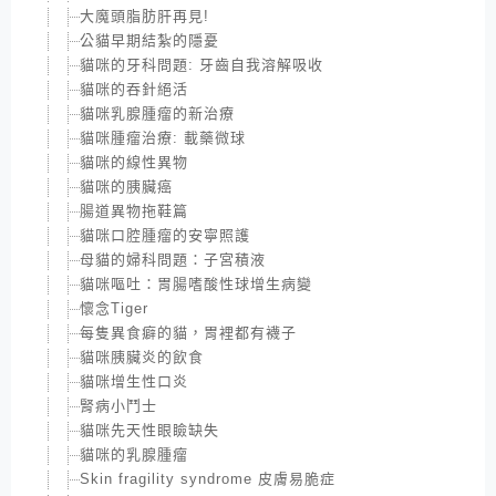
大魔頭脂肪肝再見!
公貓早期結紮的隱憂
貓咪的牙科問題: 牙齒自我溶解吸收
貓咪的吞針絕活
貓咪乳腺腫瘤的新治療
貓咪腫瘤治療: 載藥微球
貓咪的線性異物
貓咪的胰臟癌
腸道異物拖鞋篇
貓咪口腔腫瘤的安寧照護
母貓的婦科問題：子宮積液
貓咪嘔吐：胃腸嗜酸性球增生病變
懷念Tiger
每隻異食癖的貓，胃裡都有襪子
貓咪胰臟炎的飲食
貓咪增生性口炎
腎病小鬥士
貓咪先天性眼瞼缺失
貓咪的乳腺腫瘤
Skin fragility syndrome 皮膚易脆症