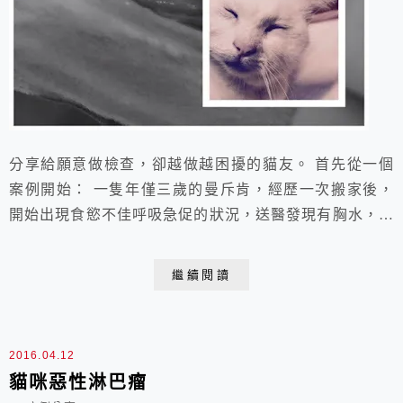
分享給願意做檢查，卻越做越困擾的貓友。 首先從一個
案例開始： 一隻年僅三歲的曼斥肯，經歷一次搬家後，
開始出現食慾不佳呼吸急促的狀況，送醫發現有胸水，經
送檢PCR，被診斷為冠狀病毒陽性，該院診斷為貓咪罹
患貓傳染性腹膜炎（FIP)，結案！ 後來轉院到喵屋，依
繼續閱讀
據各項指標，我們不認為是FIP，最後確認了貓咪罹患的
是惡性肺腺腫瘤。貓咪很快逝世，因為肺腺瘤目前無藥可
醫。 診斷邏輯如下： 1. 三歲的貓罹患F...
2016.04.12
貓咪惡性淋巴瘤