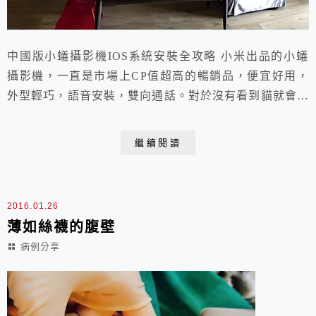
中國版小蟻攝影機IOS系統安裝全攻略 小米出品的小蟻
攝影機，一直是市場上CP值超高的暢銷品，便宜好用，
外型輕巧，語音安裝，雙向通話。對於沒有看到貓就會死
的貓友，它的出現讓你無死角，零距離的觀察貓咪在家的
一舉一動，紅外線夜視功能讓你三更半夜也能偷窺貓咪的
繼續閱讀
動態，從此出國出差無煩惱，也能錄影哪隻貓頻尿。 開
開心心的透過網購，我終於買到了正版小蟻攝影機，含運
才九百多塊啊～沾沾自喜了一整天！ 沒想到一回家，...
2016.01.26
薄如絲襪的腹壁
病例分享