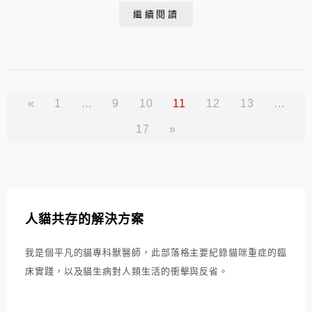
繼續閱讀
«
1
...
9
10
11
12
13
...
17
»
人貓共存的解決方案
我是個平凡的貓專科獸醫師，此部落格主要紀錄貓咪重症的臨
床實踐，以及貓生病對人類生活的衝擊與反省。