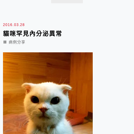
間與金錢確診，我們先定位腫脹的區域，赫然發現原來是
腹腔內有巨大的腫塊，壓迫到尿道，導致貓咪尿不出來，
精神與食慾都變差。導尿並打點滴幾天後逐漸恢復。...
2016.03.28
貓咪罕見內分泌異常
病例分享