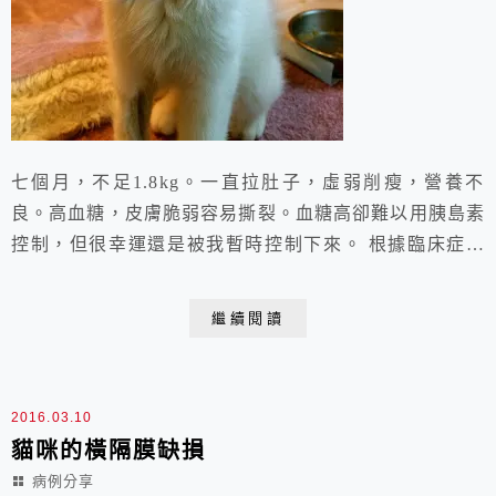
七個月，不足1.8kg。一直拉肚子，虛弱削瘦，營養不
良。高血糖，皮膚脆弱容易撕裂。血糖高卻難以用胰島素
控制，但很幸運還是被我暫時控制下來。 根據臨床症狀
與血檢，我的診斷如下： Hyperadrenocorticism
或 Congenital hypothyroidism (Pituitary Dwarfism)。這
繼續閱讀
些均需要進一步的內分泌檢驗才能確診。後來主人跟貓都
失去音訊，不...
2016.03.10
貓咪的橫隔膜缺損
病例分享