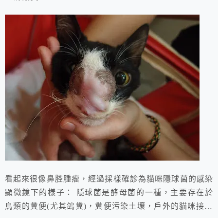
看起來很像鼻腔腫瘤，經過採樣確診為貓咪隱球菌的感染
顯微鏡下的樣子： 隱球菌是酵母菌的一種，主要存在於
鳥類的糞便(尤其鴿糞)，糞便污染土壤，戶外的貓咪接觸