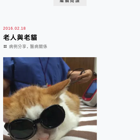
繼續閱讀
仍撐著皮包骨的殘弱身軀，苟延殘喘的活著，畢竟貓咪長
期生活在一個有愛的家庭，大半輩子都被人好好的服侍
著，是沒有這麼容易說走就走的！ 雖然生病一段很長...
2016.02.18
老人與老貓
,
病例分享
醫病關係