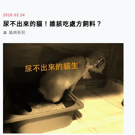
肝臟掉進胸腔。因為壓迫一段時間了，肝臟發育不佳，肺
臟被壓迫的那一側舒張能力不好，術後需要密切觀察呼
2016.02.24
吸...
尿不出來的貓！誰該吃處方飼料？
貓病新知