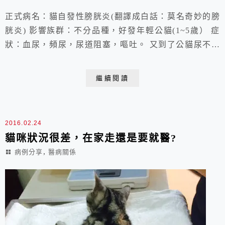
正式病名：貓自發性膀胱炎(翻譯成白話：莫名奇妙的膀
胱炎) 影響族群：不分品種，好發年輕公貓(1~5歲） 症
狀：血尿，頻尿，尿道阻塞，嘔吐。 又到了公貓尿不出
來的季節，在貓咪下泌尿道問題的門診調查中，約
15~23%是結石問題，非結石性的黏稠分泌物阻塞佔
繼續閱讀
10~21%，先天構造異常佔0~10%，行為問題佔0~9%，
細菌感染佔1~8%，膀胱尿道腫瘤問題佔0~2%。找不到確
切病因佔55~60%! 處方飼料...
2016.02.24
貓咪狀況很差，在家走還是要就醫?
,
病例分享
醫病關係