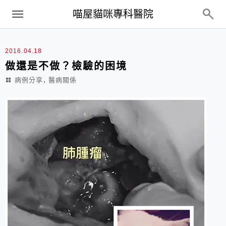
Menu
喵屋貓咪專科醫院
最新文章
2016.04.18
做還是不做？檢驗的困境
,
病例分享
醫病關係