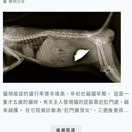
病例分享
貓咪癌症的盛行率逐年增高，年紀也越趨年輕。 這是一
隻才五歲的貓咪，有天主人發現貓的屁股靠近肛門處，越
來越腫。 在它院被診斷為"肛門腺發炎"，三週後覺得不
太對(貓虛弱，尿不出來，食慾很差)而至本院就診。 門
診檢查時就覺得不是肛門腺的問題，由於主人願意投入時
繼續閱讀