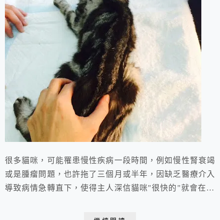
很多貓咪，可能罹患慢性疾病一段時間，例如慢性腎衰竭
或是腫瘤問題，也許拖了三個月或半年，因缺乏醫療介入
導致病情急轉直下，使得主人深信貓咪"很快的"就會在家
去世，雙方都能得到解脫，也不會住院活受罪。 這個原
則可能比較適用於浪貓～ 很多"家貓"雖然病入膏肓，但