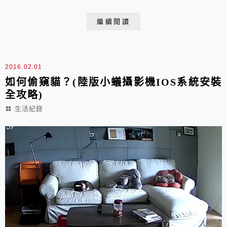
這些污染物而感染，主要感染在鼻腔，嚴重腫脹造成像豬
鼻子那樣，造成呼吸受阻，也影響進食，腫脹也會在四肢
繼續閱讀
發生，一般使用抗真菌類的藥物來治療，但可惜效果不
佳。
2016.02.01
如何偷窺貓？(陸版小蟻攝影機IOS系統安裝
全攻略)
生活紀錄