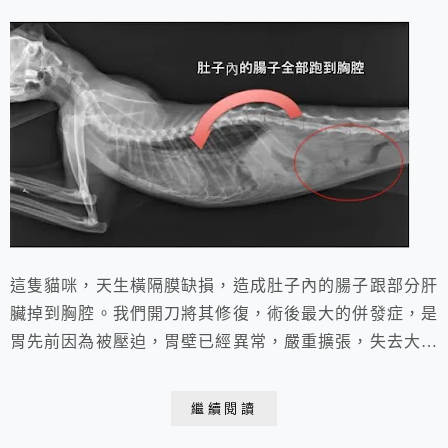
這隻貓咪，天生橫隔膜缺損，造成肚子內的腸子跟部分肝
臟掉到胸腔。我們開刀將其修復，術後最大的併發症，是
胃先前因為被壓迫，胃壁已經異常，嚴重擴張，失去大部
分的蠕動能力，術後貓咪還是無法正常進食，只能少量多
餐，術後一週已經恢復八成的功能。 下圖，左上方那個
繼續閱讀
黑洞就是破掉的洞，不大，但足以讓大部分的小腸＋部分