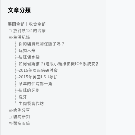
文章分類
展開全部
|
收合全部
放射碘131的治療
生活紀錄
你的貓買寵物保險了嗎？
玩獨木舟
貓咪保定袋
如何偷窺貓？(陸版小蟻攝影機IOS系統安裝全攻略)
2015美國貓病研討會
2015年美國LSU參訪
某年的住院部一角
貓咪的牙刷
洗牙
生肉餐實作坊
病例分享
貓病新知
醫病關係