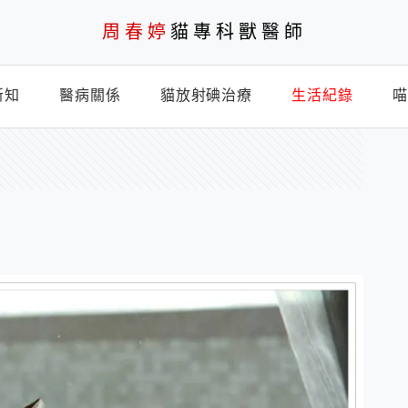
周春婷
貓專科獸醫師
新知
醫病關係
貓放射碘治療
生活紀錄
喵