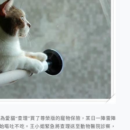
為愛貓“查理”買了尊榮版的寵物保險，某日一陣雷陣
始嘔吐不吃。王小姐緊急將查理送至動物醫院診察，