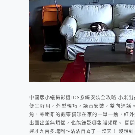
中國版小蟻攝影機IOS系統安裝全攻略 小米
便宜好用，外型輕巧，語音安裝，雙向通話
角，零距離的觀察貓咪在家的一舉一動，紅外
出國出差無煩惱，也能錄影哪隻貓頻尿。 開
運才九百多塊啊～沾沾自喜了一整天！ 沒想到一