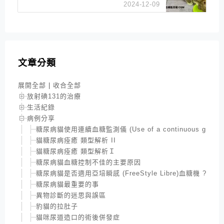
2024-12-09
文章分類
展開全部
|
收合全部
放射碘131的治療
生活紀錄
病例分享
糖尿病貓使用連續血糖監測儀 (Use of a continuous glucose moni
貓糖尿病痊癒 類型解析 II
貓糖尿病痊癒 類型解析Ｉ
糖尿病貓血糖控制不佳的主要原因
糖尿病貓是否適用亞培瞬感 (FreeStyle Libre)血糖機 ?
糖尿病貓最重要的事
異物診斷的迷思與誤區
豹貓的拉肚子
貓咪尿道造口的術後併發症