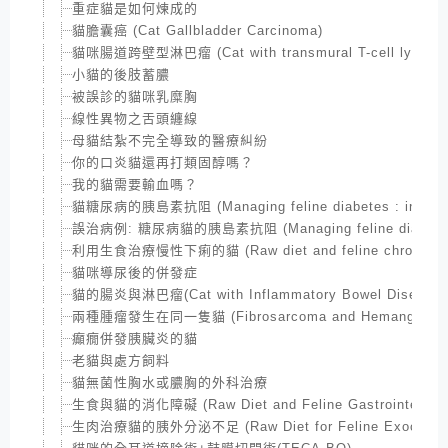
重症貓是如何煉成的
貓膽囊癌 (Cat Gallbladder Carcinoma)
貓咪腸道跨壁型淋巴瘤 (Cat with transmural T-cell lympho
小貓的後肢蓄膿
被誤診的貓咪乳糜胸
線性異物之舌頭纏線
母貓結紮不完全導致的醫療糾紛
你的口炎貓還再打類固醇嗎？
我的貓需要輸血嗎？
貓糖尿病的胰島素抗阻 (Managing feline diabetes : insulin 
誤治病例: 糖尿病貓的胰島素抗阻 (Managing feline diabetes : i
利用生食治療慢性下痢的貓 (Raw diet and feline chronic dia
貓咪導尿後的併發症
貓的腸炎與淋巴瘤(Cat with Inflammatory Bowel Disease and
兩種腫瘤發生在同一隻貓 (Fibrosarcoma and Hemangiosarco
癲癇併發胰臟炎的貓
老貓與處方飼料
貓無菌性胸水或膿胸的外科治療
生食與貓的消化障礙 (Raw Diet and Feline Gastrointestinal
生肉治療貓的胰外分泌不足 (Raw Diet for Feline Exocrine panc