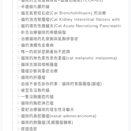
貓咪的全耳道摘除術+鼓膜切開術(TECA-BO)
半邊臉化膿的貓
貓支氣管結石症(Cat Broncholithiasis) 的治療
貓的泡泡腎腫瘤(Cat Kidney Interstitial fibrosis with lymp
貓的壞死性胰臟炎(Cat Acute Necrotizing Pancreatitis)
針灸治療貓咪的脊髓損傷
治療貓咪的乳糜胸與氣胸併發症
貓的潰爛性皮膚病
唯一的症狀是躺著抬不起頭
貓咪的無色素性黑色素瘤(cat melanotic melanoma)
貓咪舌頭與咽喉腫瘤
腫瘤診斷與重症治療
貓咪的肝腫瘤
血檢不會告訴你的事：貓咪的胃腸腫瘤(腺瘤)
被宣告沒救的貓
一隻沒胸腹腔的貓
貓咪的胸腔淋巴瘤
雷射治療貓咪的增生性牙齦炎
貓咪的鼻腔腫瘤(nasal adenocarcinoma)
貓咪的肺腫瘤(乳腺腫瘤轉移)
尿道造影