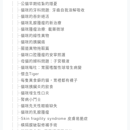
公貓早期結紮的隱憂
貓咪的牙科問題: 牙齒自我溶解吸收
貓咪的吞針絕活
貓咪乳腺腫瘤的新治療
貓咪腫瘤治療: 載藥微球
貓咪的線性異物
貓咪的胰臟癌
腸道異物拖鞋篇
貓咪口腔腫瘤的安寧照護
母貓的婦科問題：子宮積液
貓咪嘔吐：胃腸嗜酸性球增生病變
懷念Tiger
每隻異食癖的貓，胃裡都有襪子
貓咪胰臟炎的飲食
貓咪增生性口炎
腎病小鬥士
貓咪先天性眼瞼缺失
貓咪的乳腺腫瘤
Skin fragility syndrome 皮膚易脆症
橫隔膜破裂修補手術