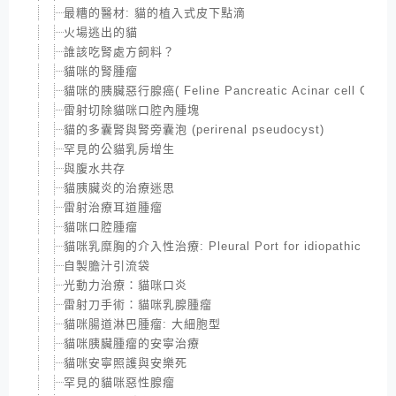
最糟的醫材: 貓的植入式皮下點滴
火場逃出的貓
誰該吃腎處方飼料？
貓咪的腎腫瘤
貓咪的胰臟惡行腺癌( Feline Pancreatic Acinar cell Carci
雷射切除貓咪口腔內腫塊
貓的多囊腎與腎旁囊泡 (perirenal pseudocyst)
罕見的公貓乳房增生
與腹水共存
貓胰臟炎的治療迷思
雷射治療耳道腫瘤
貓咪口腔腫瘤
貓咪乳糜胸的介入性治療: Pleural Port for idiopathic Chylot
自製膽汁引流袋
光動力治療：貓咪口炎
雷射刀手術：貓咪乳腺腫瘤
貓咪腸道淋巴腫瘤: 大細胞型
貓咪胰臟腫瘤的安寧治療
貓咪安寧照護與安樂死
罕見的貓咪惡性腺瘤