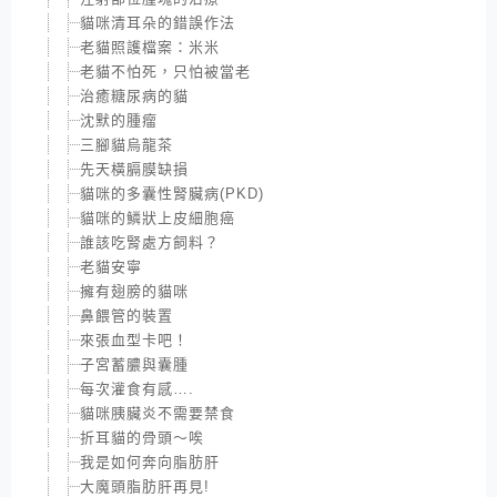
貓咪清耳朵的錯誤作法
老貓照護檔案：米米
老貓不怕死，只怕被當老
治癒糖尿病的貓
沈默的腫瘤
三腳貓烏龍茶
先天橫膈膜缺損
貓咪的多囊性腎臟病(PKD)
貓咪的鱗狀上皮細胞癌
誰該吃腎處方飼料？
老貓安寧
擁有翅膀的貓咪
鼻餵管的裝置
來張血型卡吧！
子宮蓄膿與囊腫
每次灌食有感….
貓咪胰臟炎不需要禁食
折耳貓的骨頭～唉
我是如何奔向脂肪肝
大魔頭脂肪肝再見!