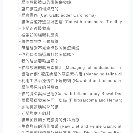
貓咪尿道造口的術後併發症
重症貓是如何煉成的
貓膽囊癌 (Cat Gallbladder Carcinoma)
貓咪腸道跨壁型淋巴瘤 (Cat with transmural T-cell lympho
小貓的後肢蓄膿
被誤診的貓咪乳糜胸
線性異物之舌頭纏線
母貓結紮不完全導致的醫療糾紛
你的口炎貓還再打類固醇嗎？
我的貓需要輸血嗎？
貓糖尿病的胰島素抗阻 (Managing feline diabetes : insulin 
誤治病例: 糖尿病貓的胰島素抗阻 (Managing feline diabetes : i
利用生食治療慢性下痢的貓 (Raw diet and feline chronic dia
貓咪導尿後的併發症
貓的腸炎與淋巴瘤(Cat with Inflammatory Bowel Disease and
兩種腫瘤發生在同一隻貓 (Fibrosarcoma and Hemangiosarco
癲癇併發胰臟炎的貓
老貓與處方飼料
貓無菌性胸水或膿胸的外科治療
生食與貓的消化障礙 (Raw Diet and Feline Gastrointestinal
生肉治療貓的胰外分泌不足 (Raw Diet for Feline Exocrine panc