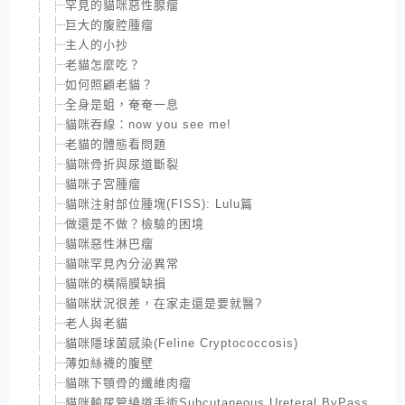
罕見的貓咪惡性腺瘤
巨大的腹腔腫瘤
主人的小抄
老貓怎麼吃？
如何照顧老貓？
全身是蛆，奄奄一息
貓咪吞線：now you see me!
老貓的體態看問題
貓咪骨折與尿道斷裂
貓咪子宮腫瘤
貓咪注射部位腫塊(FISS): Lulu篇
做還是不做？檢驗的困境
貓咪惡性淋巴瘤
貓咪罕見內分泌異常
貓咪的橫隔膜缺損
貓咪狀況很差，在家走還是要就醫?
老人與老貓
貓咪隱球菌感染(Feline Cryptococcosis)
薄如絲襪的腹壁
貓咪下顎骨的纖維肉瘤
貓咪輸尿管繞道手術Subcutaneous Ureteral ByPass