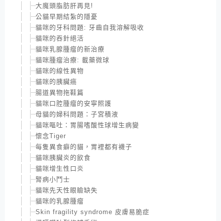
大魔頭脂肪肝再見!
公貓早期結紮的隱憂
貓咪的牙科問題: 牙齒自我溶解吸收
貓咪的吞針絕活
貓咪乳腺腫瘤的新治療
貓咪腫瘤治療: 載藥微球
貓咪的線性異物
貓咪的胰臟癌
腸道異物拖鞋篇
貓咪口腔腫瘤的安寧照護
母貓的婦科問題：子宮積液
貓咪嘔吐：胃腸嗜酸性球增生病變
懷念Tiger
每隻異食癖的貓，胃裡都有襪子
貓咪胰臟炎的飲食
貓咪增生性口炎
腎病小鬥士
貓咪先天性眼瞼缺失
貓咪的乳腺腫瘤
Skin fragility syndrome 皮膚易脆症