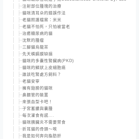
注射部位腫塊的治療
貓咪清耳朵的錯誤作法
老貓照護檔案：米米
老貓不怕死，只怕被當老
治癒糖尿病的貓
沈默的腫瘤
三腳貓烏龍茶
先天橫膈膜缺損
貓咪的多囊性腎臟病(PKD)
貓咪的鱗狀上皮細胞癌
誰該吃腎處方飼料？
老貓安寧
擁有翅膀的貓咪
鼻餵管的裝置
來張血型卡吧！
子宮蓄膿與囊腫
每次灌食有感….
貓咪胰臟炎不需要禁食
折耳貓的骨頭～唉
我是如何奔向脂肪肝