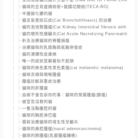
貓咪的全耳道摘除術+鼓膜切開術(TECA-BO)
半邊臉化膿的貓
貓支氣管結石症(Cat Broncholithiasis) 的治療
貓的泡泡腎腫瘤(Cat Kidney Interstitial fibrosis with lymp
貓的壞死性胰臟炎(Cat Acute Necrotizing Pancreatitis)
針灸治療貓咪的脊髓損傷
治療貓咪的乳糜胸與氣胸併發症
貓的潰爛性皮膚病
唯一的症狀是躺著抬不起頭
貓咪的無色素性黑色素瘤(cat melanotic melanoma)
貓咪舌頭與咽喉腫瘤
腫瘤診斷與重症治療
貓咪的肝腫瘤
血檢不會告訴你的事：貓咪的胃腸腫瘤(腺瘤)
被宣告沒救的貓
一隻沒胸腹腔的貓
貓咪的胸腔淋巴瘤
雷射治療貓咪的增生性牙齦炎
貓咪的鼻腔腫瘤(nasal adenocarcinoma)
貓咪的肺腫瘤(乳腺腫瘤轉移)