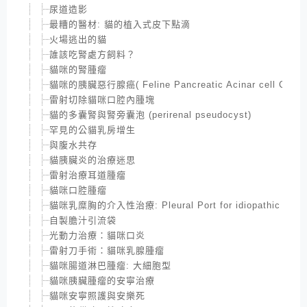
尿道造影
最糟的醫材: 貓的植入式皮下點滴
火場逃出的貓
誰該吃腎處方飼料？
貓咪的腎腫瘤
貓咪的胰臟惡行腺癌( Feline Pancreatic Acinar cell Carci
雷射切除貓咪口腔內腫塊
貓的多囊腎與腎旁囊泡 (perirenal pseudocyst)
罕見的公貓乳房增生
與腹水共存
貓胰臟炎的治療迷思
雷射治療耳道腫瘤
貓咪口腔腫瘤
貓咪乳糜胸的介入性治療: Pleural Port for idiopathic Chylot
自製膽汁引流袋
光動力治療：貓咪口炎
雷射刀手術：貓咪乳腺腫瘤
貓咪腸道淋巴腫瘤: 大細胞型
貓咪胰臟腫瘤的安寧治療
貓咪安寧照護與安樂死