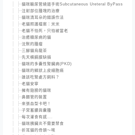
貓咪輸尿管繞道手術Subcutaneous Ureteral ByPass
注射部位腫塊的治療
貓咪清耳朵的錯誤作法
老貓照護檔案：米米
老貓不怕死，只怕被當老
治癒糖尿病的貓
沈默的腫瘤
三腳貓烏龍茶
先天橫膈膜缺損
貓咪的多囊性腎臟病(PKD)
貓咪的鱗狀上皮細胞癌
誰該吃腎處方飼料？
老貓安寧
擁有翅膀的貓咪
鼻餵管的裝置
來張血型卡吧！
子宮蓄膿與囊腫
每次灌食有感….
貓咪胰臟炎不需要禁食
折耳貓的骨頭～唉