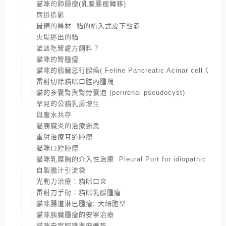
貓咪的肺腫瘤(乳腺腫瘤轉移)
尿道造影
最糟的醫材: 貓的植入式皮下點滴
火場逃出的貓
誰該吃腎處方飼料？
貓咪的腎腫瘤
貓咪的胰臟惡行腺癌( Feline Pancreatic Acinar cell Carci
雷射切除貓咪口腔內腫塊
貓的多囊腎與腎旁囊泡 (perirenal pseudocyst)
罕見的公貓乳房增生
與腹水共存
貓胰臟炎的治療迷思
雷射治療耳道腫瘤
貓咪口腔腫瘤
貓咪乳糜胸的介入性治療: Pleural Port for idiopathic Chylot
自製膽汁引流袋
光動力治療：貓咪口炎
雷射刀手術：貓咪乳腺腫瘤
貓咪腸道淋巴腫瘤: 大細胞型
貓咪胰臟腫瘤的安寧治療
貓咪安寧照護與安樂死