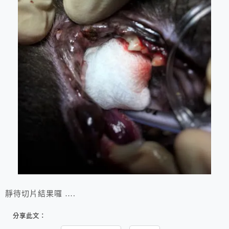
靜待切片結果囉 ….
分享此文：