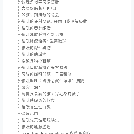
我是如何奔向脂肪肝
大魔頭脂肪肝再見!
公貓早期結紮的隱憂
貓咪的牙科問題: 牙齒自我溶解吸收
貓咪的吞針絕活
貓咪乳腺腫瘤的新治療
貓咪腫瘤治療: 載藥微球
貓咪的線性異物
貓咪的胰臟癌
腸道異物拖鞋篇
貓咪口腔腫瘤的安寧照護
母貓的婦科問題：子宮積液
貓咪嘔吐：胃腸嗜酸性球增生病變
懷念Tiger
每隻異食癖的貓，胃裡都有襪子
貓咪胰臟炎的飲食
貓咪增生性口炎
腎病小鬥士
貓咪先天性眼瞼缺失
貓咪的乳腺腫瘤
Skin fragility syndrome 皮膚易脆症