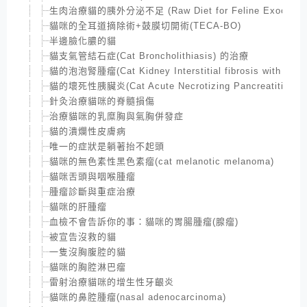
生肉治療貓的胰外分泌不足 (Raw Diet for Feline Exocrine panc
貓咪的全耳道摘除術+鼓膜切開術(TECA-BO)
半邊臉化膿的貓
貓支氣管結石症(Cat Broncholithiasis) 的治療
貓的泡泡腎腫瘤(Cat Kidney Interstitial fibrosis with lymp
貓的壞死性胰臟炎(Cat Acute Necrotizing Pancreatitis)
針灸治療貓咪的脊髓損傷
治療貓咪的乳糜胸與氣胸併發症
貓的潰爛性皮膚病
唯一的症狀是躺著抬不起頭
貓咪的無色素性黑色素瘤(cat melanotic melanoma)
貓咪舌頭與咽喉腫瘤
腫瘤診斷與重症治療
貓咪的肝腫瘤
血檢不會告訴你的事：貓咪的胃腸腫瘤(腺瘤)
被宣告沒救的貓
一隻沒胸腹腔的貓
貓咪的胸腔淋巴瘤
雷射治療貓咪的增生性牙齦炎
貓咪的鼻腔腫瘤(nasal adenocarcinoma)