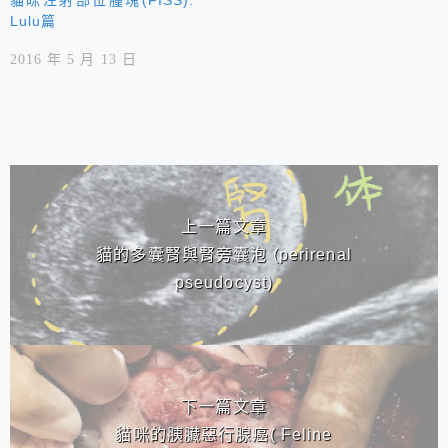
貓咪注射部位腫塊(FISS):
Lulu篇
2016 年 5 月 13 日
相連文章
上一篇文章
貓的多囊腎與腎旁囊泡 (perirenal
pseudocyst)
下一篇文章
貓咪的胰臟惡行腺癌( Feline