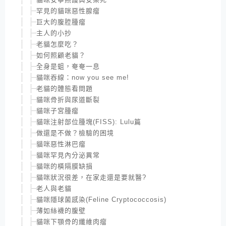
罕見的貓咪惡性腺瘤
巨大的腹腔腫瘤
主人的小抄
老貓怎麼吃？
如何照顧老貓？
全身是蛆，奄奄一息
貓咪吞線：now you see me!
老貓的體態看問題
貓咪骨折與尿道斷裂
貓咪子宮腫瘤
貓咪注射部位腫塊(FISS): Lulu篇
做還是不做？檢驗的困境
貓咪惡性淋巴瘤
貓咪罕見內分泌異常
貓咪的橫隔膜缺損
貓咪狀況很差，在家走還是要就醫?
老人與老貓
貓咪隱球菌感染(Feline Cryptococcosis)
薄如絲襪的腹壁
貓咪下顎骨的纖維肉瘤