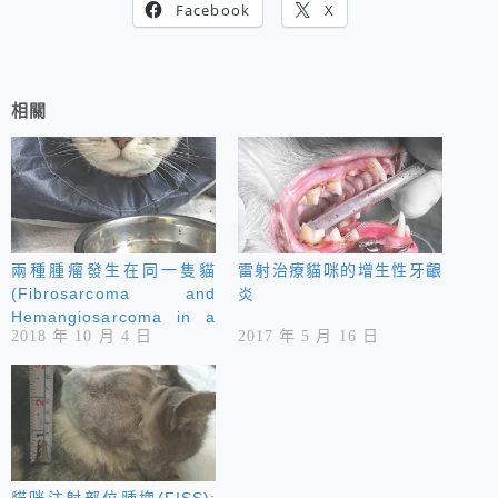
Facebook
X
相關
兩種腫瘤發生在同一隻貓
雷射治療貓咪的增生性牙齦
(Fibrosarcoma and
炎
Hemangiosarcoma in a
2018 年 10 月 4 日
2017 年 5 月 16 日
cat)