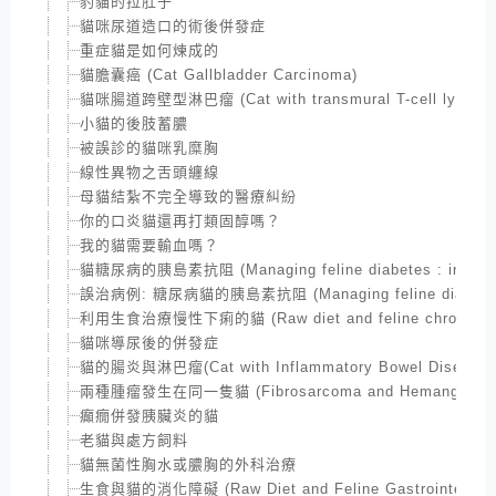
豹貓的拉肚子
貓咪尿道造口的術後併發症
重症貓是如何煉成的
貓膽囊癌 (Cat Gallbladder Carcinoma)
貓咪腸道跨壁型淋巴瘤 (Cat with transmural T-cell lympho
小貓的後肢蓄膿
被誤診的貓咪乳糜胸
線性異物之舌頭纏線
母貓結紮不完全導致的醫療糾紛
你的口炎貓還再打類固醇嗎？
我的貓需要輸血嗎？
貓糖尿病的胰島素抗阻 (Managing feline diabetes : insulin 
誤治病例: 糖尿病貓的胰島素抗阻 (Managing feline diabetes : i
利用生食治療慢性下痢的貓 (Raw diet and feline chronic dia
貓咪導尿後的併發症
貓的腸炎與淋巴瘤(Cat with Inflammatory Bowel Disease and
兩種腫瘤發生在同一隻貓 (Fibrosarcoma and Hemangiosarco
癲癇併發胰臟炎的貓
老貓與處方飼料
貓無菌性胸水或膿胸的外科治療
生食與貓的消化障礙 (Raw Diet and Feline Gastrointestinal